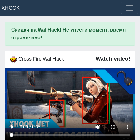
XHOOK
Скидки на WallHack! Не упусти момент, время
ограничено!
Watch video!
Cross Fire WallHack