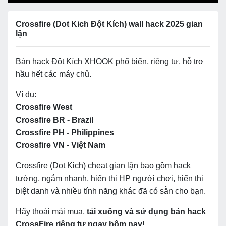
Crossfire (Dot Kich
Đột Kích)
wall hack 2025
gian
lận
Bản hack Đột Kích XHOOK phổ biến, riêng tư, hỗ trợ
hầu hết các máy chủ.
Ví dụ:
Crossfire West
Crossfire BR - Brazil
Crossfire PH - Philippines
Crossfire VN - Việt Nam
Crossfire (Dot Kich) cheat
gian lận
bao gồm hack
tường, ngắm nhanh, hiển thị HP người chơi, hiển thị
biệt danh và nhiều tính năng khác đã có sẵn cho bạn.
Hãy thoải mái mua,
tải xuống và sử dụng bản hack
CrossFire riêng tư ngay hôm nay!