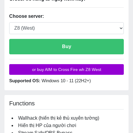
Choose server:
Buy
or buy AIM to Cross Fire wh Z8 West
Supported OS:
Windows 10 - 11 (22H2+)
Functions
Wallhack (hiển thị kẻ thù xuyên tường)
Hiển thị HP của người chơi
Stream Safe/OBS Bypass