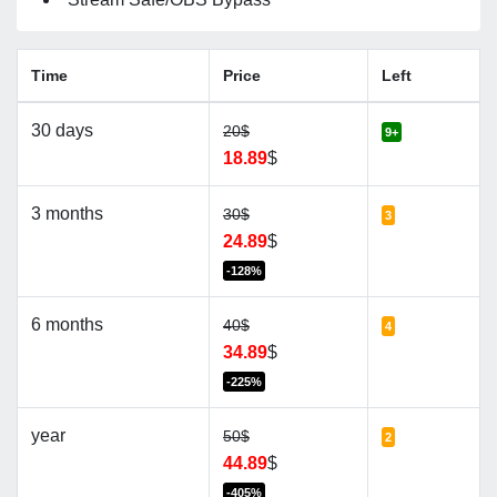
Time
Price
Left
30 days
20$
9+
18.89
$
3 months
30$
3
24.89
$
-128%
6 months
40$
4
34.89
$
-225%
year
50$
2
44.89
$
-405%