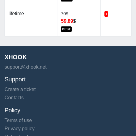
lifetime
70$
1
59.89
$
BEST
XHOOK
support@xhook.net
Support
Create a ticket
Contacts
Policy
Terms of use
Privacy policy