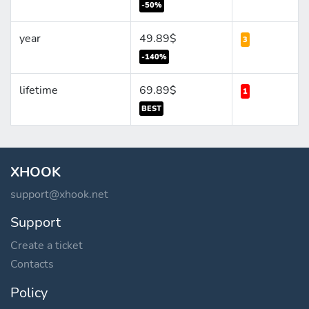
-50%
year
49.89$
3
-140%
lifetime
69.89$
1
BEST
XHOOK
support@xhook.net
Support
Create a ticket
Contacts
Policy