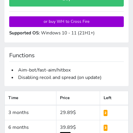
or buy WH to Cross Fire
Supported OS:
Windows 10 - 11 (21H1+)
Functions
Aim-bot/fast-aim/hitbox
Disabling recoil and spread (on update)
Time
Price
Left
3 months
29.89$
2
6 months
39.89$
3